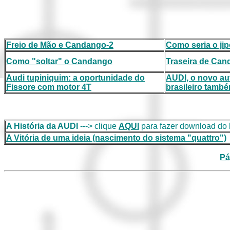
Freio de Mão e Candango-2
Como seria o ji
Como "soltar" o Candango
Traseira de Ca
Audi tupiniquim: a oportunidade do
AUDI, o novo au
Fissore com motor 4T
brasileiro tamb
A História da AUDI
---> clique
AQUI
para fazer download do l
A Vitória de uma ideia (nascimento do sistema "quattro")
Pá