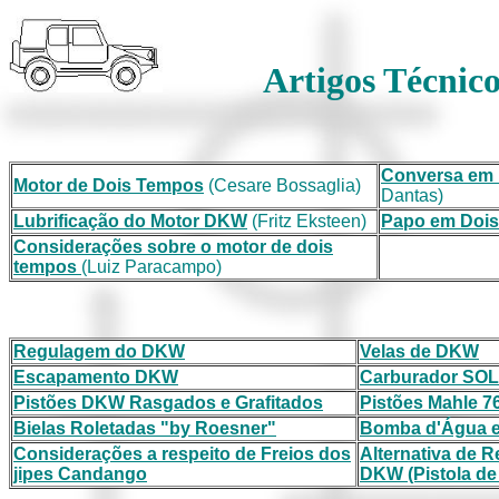
Artigos Técnico
Conversa em
Motor de Dois Tempos
(Cesare Bossaglia)
Dantas)
Lubrificação do Motor DKW
(Fritz Eksteen)
Papo em Doi
Considerações sobre o motor de dois
tempos
(Luiz Paracampo)
Regulagem do DKW
Velas de DKW
Escapamento DKW
Carburador SOL
Pistões DKW Rasgados e Grafitados
Pistões Mahle 7
Bielas Roletadas "by Roesner"
Bomba d'Água 
Considerações a re
speito de Freios dos
Alternativa de 
jipes Candango
DKW (Pistola de