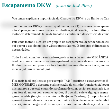
Escapamento DKW
(texto de José Pires)
Vou tentar explicar a importância do Charuto no DKW  e do Banjo no Ca
Tanto no motor DKW, como em qualquer motor 2T, o sistema de escapamen
não só para garantir uma reserva de lubrificação dos anéis, pistão e cilin
motor em determinada faixa de trabalho e controlar o desperdício de com
Para cada motor 2T, existe um projeto de escapamento, dependendo da cil
vai operar e uso do motor, e vários outros fatores. O dito cujo é dimensio
necessidades.
Tudo é meio complexo e misterioso, pois se trata do assunto MECÂNIC
tendo em conta que tanto os gases queimados como os da mistura nova que
fluidos que tem um peso e estão submetidos a uma alta velocidade, porta
inércia (adquirem embalo) ok.
Fica mais fácil explicar, se por exemplo “não” existisse o escapamento: já
MESMO TEMPO a descarga e alimentação do cilindro(transferência),ocorr
mistura nova que está entrando na câmara de combustão, ser arrastada ju
para fora do motor com enorme rapidez, já que não existe algo que segure
gases de saída (função do charuto ou Banjo no Candango ) proporcionan
aproveitamento da mistura a ser comprimida e também uma perda de lubri
que sai, ainda tem gotas de óleo capaz de auxiliar na lubrificação do cilin